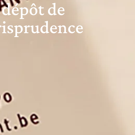
 dépôt de
urisprudence