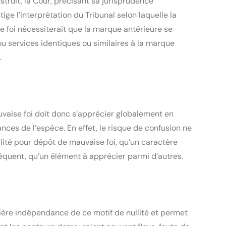
Par un arrêt au déroulé savamment construit, la Cour, précisant sa jurisprudence 
stige l’interprétation du Tribunal selon laquelle la 
 foi nécessiterait que la marque antérieure se 
u services identiques ou similaires à la marque 
.
vaise foi doit donc s’apprécier globalement en 
ces de l’espèce. En effet, le risque de confusion ne 
lité pour dépôt de mauvaise foi, qu’un caractère 
équent, qu’un élément à apprécier parmi d’autres.
tière indépendance de ce motif de nullité et permet 