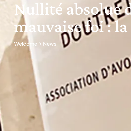
Nullité absolue
mauvaise foi : l
Welcome
News