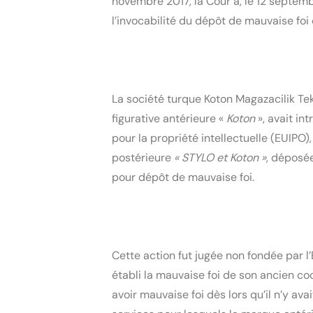
novembre 2017, la Cour a, le 12 septemb
l’invocabilité du dépôt de mauvaise fo
La société turque Koton Magazacilik Teks
figurative antérieure «
 Koton 
», avait in
pour la propriété intellectuelle (EUIPO)
postérieure 
« STYLO et Koton »
, déposée
pour dépôt de mauvaise foi.
Cette action fut jugée non fondée par l’
établi la mauvaise foi de son ancien coco
avoir mauvaise foi dès lors qu’il n’y avai