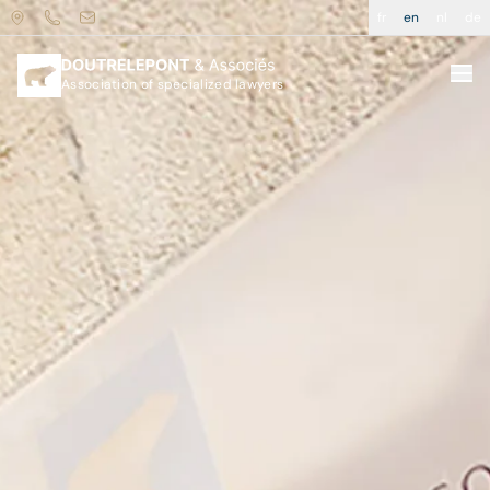
fr
en
nl
de
Association of specialized lawyers