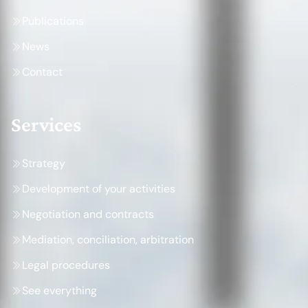
Publications
News
Contact
Services
Strategy
Development of your activities
Negotiation and contracts
Mediation, conciliation, arbitration
Legal procedures
See everything