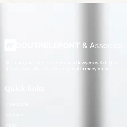
Our team, made up of experienced lawyers with highly
specialized skills, is at your disposal in many areas.
Quick links
Welcome
Services
Info